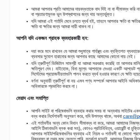
আমরা আপনার প্রতি আমাদের দায়বদ্ধতাকে বাদ দিই না বা সীমাবদ্ধ করি না 
বা প্রতারণামূলক ভুল উপস্থাপনের জন্য দায় অন্তর্ভুক্ত।
যদি আমরা এই শর্তাদি মেনে চলতে ব্যর্থ হই, তাহলে আপনার ক্ষতি বা ক্ষত
ক্ষতি বা ক্ষতির জন্য আমরা দায়ী থাকব না।
আপনি যদি একজন গ্রাহক ব্যবহারকারী হন:
দয়া করে মনে রাখবেন যে আমরা শুধুমাত্র গার্হস্থ্য এবং ব্যক্তিগত ব্যবহ
ব্যবসার সুযোগ হারানোর জন্য আপনার কাছে আমাদের কোনো দায় নেই।
যদি ত্রুটিপূর্ণ ডিজিটাল সামগ্রী যা আমরা সরবরাহ করেছি তা আপনার মাল
ক্ষতিপূরণ দেব। যাইহোক, বিনা মূল্যে আপনাকে দেওয়া একটি আপডেট প্র
সিস্টেমের প্রয়োজনীয়তাগুলি পালন করতে ব্যর্থ হওয়ার কারণে যে ক্ষতি হয
বর্ণনা অনুযায়ী ত্রুটিপূর্ণ বা নয় এমন পণ্য সম্পর্কে আপনার আইনি অধিক
অধিকারকে প্রভাবিত করবে না।
মেয়াদ এবং সমাপ্তি
আপনি সাইট বা পরিষেবাগুলি ব্যবহার করার সময় বা অন্যথায় সাইটের একজ
বন্ধ করার নির্দেশাবলী অনুসরণ করে, যদি উপলব্ধ থাকে, অথবা 
care@p
এই শর্তাবলীর অন্য কোন বিধান সীমাবদ্ধ না করে, আমরা আমাদের নিজস্ব বি
আইপি ঠিকানাগুলি ব্লক করা সহ), কোনও প্রতিনিধিত্ব, ওয়ারেন্টি বা চুক
আপনার সাইট/পরিষেবাগুলির ব্যবহার এই নিয়ম ও শর্তাবলী বা কোনো প্
বিষয়বস্তু বা তথ্য মুছে ফেলতে পারি, সতর্কতা ছাড়াই, আমাদের নিজস্ব বি