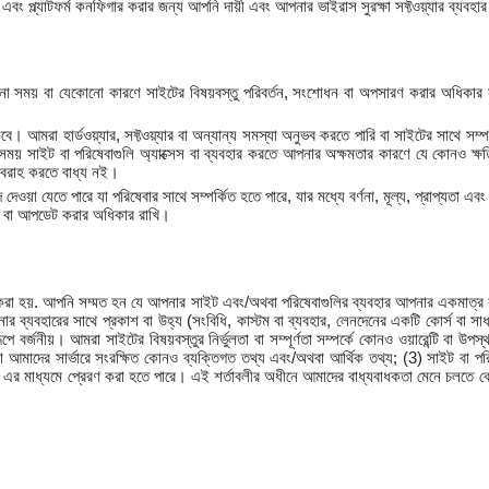
 এবং প্ল্যাটফর্ম কনফিগার করার জন্য আপনি দায়ী এবং আপনার ভাইরাস সুরক্ষা সফ্টওয়্যার ব্যবহ
 সময় বা যেকোনো কারণে সাইটের বিষয়বস্তু পরিবর্তন, সংশোধন বা অপসারণ করার অধিকার সং
বে। আমরা হার্ডওয়্যার, সফ্টওয়্যার বা অন্যান্য সমস্যা অনুভব করতে পারি বা সাইটের সাথে সম্পর্
য় সাইট বা পরিষেবাগুলি অ্যাক্সেস বা ব্যবহার করতে আপনার অক্ষমতার কারণে যে কোনও ক্ষত
রবরাহ করতে বাধ্য নই।
েওয়া যেতে পারে যা পরিষেবার সাথে সম্পর্কিত হতে পারে, যার মধ্যে বর্ণনা, মূল্য, প্রাপ্যতা এ
র্তন বা আপডেট করার অধিকার রাখি।
হয়. আপনি সম্মত হন যে আপনার সাইট এবং/অথবা পরিষেবাগুলির ব্যবহার আপনার একমাত্র ঝুঁকিতে থ
ার ব্যবহারের সাথে প্রকাশ বা উহ্য (সংবিধি, কাস্টম বা ব্যবহার, লেনদেনের একটি কোর্স বা সা
ূপে বর্জনীয়। আমরা সাইটের বিষয়বস্তুর নির্ভুলতা বা সম্পূর্ণতা সম্পর্কে কোনও ওয়ারেন্টি বা উ
া আমাদের সার্ভারে সংরক্ষিত কোনও ব্যক্তিগত তথ্য এবং/অথবা আর্থিক তথ্য; (3) সাইট বা প
বা এর মাধ্যমে প্রেরণ করা হতে পারে। এই শর্তাবলীর অধীনে আমাদের বাধ্যবাধকতা মেনে চলতে কোনো