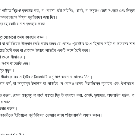
্তা পাঠাতে স্ক্রিপ্ট ব্যবহার করা, বা কোনো ডেটা মাইনিং, রোবট, বা অনুরূপ ডেটা সংগ্রহ এবং নিষ্
া অসদাচরণের মিথ্যা প্রতিবেদন জমা দিন।
ীর ব্যবহারকারীর নাম ব্যবহার করুন।
াপ্ত যেকোনো তথ্য ব্যবহার করুন।
ষ্টা বা বাণিজ্যিক উদ্যোগ তৈরি করার জন্য যে কোনও প্রচেষ্টার অংশ হিসাবে সাইট বা আমাদের সা
িনিয়ার তৈরি করে বা যেকোন উপায়ে সাইটের একটি অংশ তৈরি করে।
রা থেকে সীমাবদ্ধ।
় দেখান বা হুমকি দেন।
্তি মুছুন।
সীমাবদ্ধ নয় সাইটের সফ্টওয়্যারটি অনুলিপি করুন বা মানিয়ে নিন।
 হর্স, বা অন্যান্য উপাদান যা সাইটের যে কোনও পক্ষের নিরবচ্ছিন্ন ব্যবহার এবং উপভোগে হস্
ত করুন, যেমন মন্তব্য বা বার্তা পাঠাতে স্ক্রিপ্ট ব্যবহার করা, রোবট, স্ক্র্যাপার, অফলাইন পাঠক,
় ক্ষতি।
যবহার করুন।
বহারকারীদের ইতিবাচক প্রতিক্রিয়া দেওয়ার জন্য পরিষেবাগুলি অফার করুন।
নার সম্পর্ক নেই।