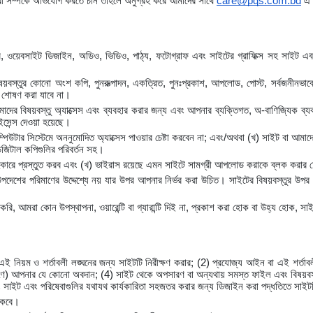
রী সম্পর্কে অভিযোগ করতে চান তাহলে অনুগ্রহ করে আমাদের সাথে 
care@pqs.com.bd
 এ
়্যার, ওয়েবসাইট ডিজাইন, অডিও, ভিডিও, পাঠ্য, ফটোগ্রাফ এবং সাইটের গ্রাফিক্স সহ সাইট এবং
ষয়বস্তুর কোনো অংশ কপি, পুনরুত্পাদন, একত্রিত, পুনঃপ্রকাশ, আপলোড, পোস্ট, সর্বজনীনভাবে প
ই শোষণ করা যাবে না।
র বিষয়বস্তু অ্যাক্সেস এবং ব্যবহার করার জন্য এবং আপনার ব্যক্তিগত, অ-বাণিজ্যিক ব্য
েন্স দেওয়া হয়েছে।
ম্পিউটার সিস্টেমে অননুমোদিত অ্যাক্সেস পাওয়ার চেষ্টা করবেন না; এবং/অথবা (খ) সাইট বা আমা
জিটাল কপিগুলির পরিবর্তন সহ।
হকারে প্রস্তুত করব এবং (খ) ভাইরাস রয়েছে এমন সাইটে সামগ্রী আপলোড করাকে ব্লক করার চেষ্
ি উপদেশের পরিমাণের উদ্দেশ্যে নয় যার উপর আপনার নির্ভর করা উচিত। সাইটের বিষয়বস্তুর উপ
ি, আমরা কোন উপস্থাপনা, ওয়ারেন্টি বা গ্যারান্টি দিই না, প্রকাশ করা হোক বা উহ্য হোক, সাই
নিয়ম ও শর্তাবলী লঙ্ঘনের জন্য সাইটটি নিরীক্ষণ করার; (2) প্রযোজ্য আইন বা এই শর্তাবলী ল
ব্য পরিমাণে) আপনার যে কোনো অবদান; (4) সাইট থেকে অপসারণ বা অন্যথায় সমস্ত ফাইল এবং বিষয
ং সাইট এবং পরিষেবাগুলির যথাযথ কার্যকারিতা সহজতর করার জন্য ডিজাইন করা পদ্ধতিতে সাইট
থাকবে।