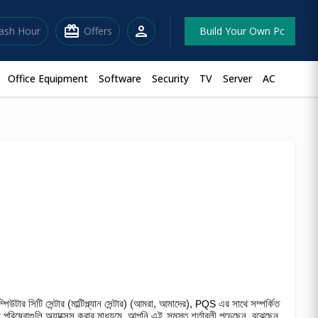
redeem
person
lash Hour
Offers
Build Your Own Pc
Office Equipment
Software
Security
TV
Server
AC
িটি সেন্টার (মাল্টিপ্ল্যান সেন্টার) (আমরা, আমাদের), 
PQS
 এর সাথে সম্পর্কিত 
িষেবাগুলি অ্যাক্সেস করার মাধ্যমে, আপনি এই সমস্ত শর্তাবলী পড়েছেন, বুঝেছেন 