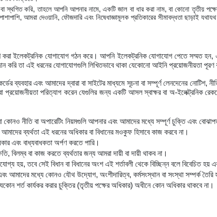
বা স্থগিত করি, তাহলে আপনি আপনার নামে, একটি জাল বা ধার করা নাম, বা কোনো তৃতীয় পক্ষে
 পাশাপাশি, আমরা দেওয়ানি, ফৌজদারি এবং নিষেধাজ্ঞামূলক প্রতিকারের সীমাবদ্ধতা ছাড়াই যথা
ূরণ করা ইলেকট্রনিক যোগাযোগ গঠন করে। আপনি ইলেকট্রনিক যোগাযোগ পেতে সম্মত হন, এব
দান করি তা এই ধরনের যোগাযোগগুলি লিখিতভাবে থাকা যেকোনো আইনি প্রয়োজনীয়তা পূরণ
র্ডের ব্যবহার এবং আমাদের দ্বারা বা সাইটের মাধ্যমে সূচনা বা সম্পূর্ণ লেনদেনের নোটিশ,
্রয়োজনীয়তা পরিত্যাগ করেন যেগুলির জন্য একটি আসল স্বাক্ষর বা অ-ইলেক্ট্রনিক রেকর্ডের
করা কোনও নীতি বা অপারেটিং নিয়মগুলি আপনার এবং আমাদের মধ্যে সম্পূর্ণ চুক্তি এবং বোঝা
তে আমাদের ব্যর্থতা এই ধরনের অধিকার বা বিধানের মওকুফ হিসাবে কাজ করবে না।
ার এবং বাধ্যবাধকতা অর্পণ করতে পারি।
্ষতি, বিলম্ব বা কাজ করতে ব্যর্থতার জন্য আমরা দায়ী বা দায়ী থাকব না।
োগ্য হয়, তবে সেই বিধান বা বিধানের অংশ এই শর্তাবলী থেকে বিচ্ছিন্ন বলে বিবেচিত হয়
 এবং আমাদের মধ্যে কোনও যৌথ উদ্যোগ, অংশীদারিত্ব, কর্মসংস্থান বা সংস্থা সম্পর্ক তৈরি 
র যেকোন শর্ত কার্যকর করার চুক্তির (তৃতীয় পক্ষের অধিকার) অধীনে কোন অধিকার থাকবে না।