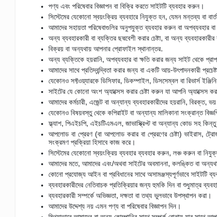
পণ্য এবং পরিষেবার বিজ্ঞাপন বা বিক্রি করতে সাইটটি ব্যবহার করুন।
সিস্টেমের যেকোনো স্বয়ংক্রিয় ব্যবহারে নিযুক্ত হন, যেমন মন্তব্য বা বার
আমাদের সহায়তা পরিষেবাগুলির অনুপযুক্ত ব্যবহার করুন বা অপব্যবহার ব
অন্য ব্যবহারকারী বা ব্যক্তির ছদ্মবেশী করার চেষ্টা, বা অন্য ব্যবহারকার
বিক্রয় বা অন্যথায় আপনার প্রোফাইল স্থানান্তর.
অন্য ব্যক্তিকে হয়রানি, অপব্যবহার বা ক্ষতি করার জন্য সাইট থেকে প্র
আমাদের সাথে প্রতিদ্বন্দ্বিতা করার জন্য বা একটি আয়-উৎপাদনকারী প্রচে
যেকোনও সফ্টওয়্যারকে ডিসিফার, ডিকম্পাইল, ডিসসেম্বল বা রিভার্স ইঞ্জ
সাইটের যে কোনো অংশ অ্যাক্সেস করার চেষ্টা করুন যা আপনি অ্যাক্সেস ক
আমাদের কর্মচারী, এজেন্ট বা অন্যান্য ব্যবহারকারীদের হয়রানি, বিরক্ত, ভয
যেকোনও বিষয়বস্তু থেকে কপিরাইট বা অন্যান্য মালিকানা সংক্রান্ত বিজ্ঞপ
ফ্ল্যাশ, পিএইচপি, এইচটিএমএল, জাভাস্ক্রিপ্ট বা অন্যান্য কোড সহ কিন্তু 
আপলোড বা প্রেরণ (বা আপলোড করার বা প্রেরণের চেষ্টা) ভাইরাস, ট্রোজান
সংক্রমণ প্রক্রিয়া হিসাবে কাজ করে।
সিস্টেমের যেকোনো স্বয়ংক্রিয় ব্যবহার ব্যবহার করুন, লঞ্চ করুন বা নিযুক্
আমাদের মতে, আমাদের এবং/অথবা সাইটের অবমাননা, কলঙ্কিত বা অন্যথায
কোনো প্রযোজ্য আইন বা প্রবিধানের সাথে অসামঞ্জস্যপূর্ণভাবে সাইটটি ব্
ব্যবহারকারীদের নেতিবাচক প্রতিক্রিয়ার জন্য হুমকি দিন বা শুধুমাত্র ব্য
ব্যবহারকারী সম্পর্কে অভিজ্ঞতা, দক্ষতা বা তথ্য ভুলভাবে উপস্থাপন করা।
আমাদের উদ্দেশ্য নয় এমন পণ্য বা পরিষেবার বিজ্ঞাপন দিন।
মিথ্যাভাবে আমাদের বা অন্য কোম্পানির সাথে সম্পর্ক বোঝায় যার সাথে আপ