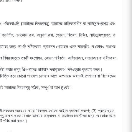
 যোগাযোগ করুন
 পরিষেবাগুলি (আমাদের বিষয়বস্তু) আমাদের মালিকানাধীন বা লাইসেন্সপ্রাপ্ত এবং 
্রদর্শিত, এনকোড করা, অনুবাদ করা, প্রেরণ, বিতরণ, বিক্রি, লাইসেন্সপ্রাপ্ত, বা 
বহারের জন্য আপনি সঠিকভাবে অ্যাক্সেস পেয়েছেন এমন সামগ্রীর যে কোনও অংশের 
দের বিষয়বস্তুতে ত্রুটি সংশোধন, কোনো পরিবর্তন, অভিযোজন, সংযোজন বা বর্ধিতকরণ 
টা করার জন্য শিল্প-মানের ভাইরাস সনাক্তকরণ সফ্টওয়্যার ব্যবহার করব।
র ভিত্তি করে কোনো পদক্ষেপ নেওয়ার আগে আপনাকে অবশ্যই পেশাদার বা বিশেষজ্ঞের 
টে আমাদের বিষয়বস্তু সঠিক, সম্পূর্ণ বা আপ টু ডেট।
ঙ্ঘনের জন্য যে কারো বিরুদ্ধে যথাযথ আইনি ব্যবস্থা গ্রহণ; (3) প্রত্যাখ্যান, 
়বস্তু অক্ষম করুন যেগুলি আকারে অত্যধিক বা আমাদের সিস্টেমের জন্য যে কোনওভাবে 
টি পরিচালনা করুন।