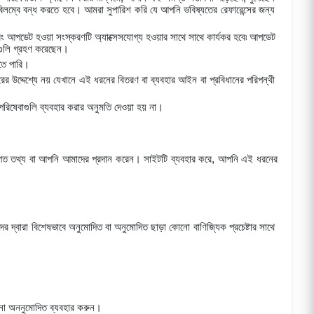
ম্বে বন্ধ করতে হবে। আমরা সুপারিশ করি যে আপনি ভবিষ্যতের রেফারেন্সের জন্য 
 আপডেট হওয়া সংস্করণটি অ্যাক্সেসযোগ্য হওয়ার সাথে সাথে কার্যকর হবে৷ আপডেট 
নগুলি গ্রহণ করেছেন।
তে পারি।
ের উদ্দেশ্যে নয় যেখানে এই ধরনের বিতরণ বা ব্যবহার আইন বা প্রবিধানের পরিপন্থী 
িষেবাগুলি ব্যবহার করার অনুমতি দেওয়া হয় না।
তিগত তথ্য বা আপনি আমাদের প্রদান করেন। সাইটটি ব্যবহার করে, আপনি এই ধরনের 
দ্বারা বিশেষভাবে অনুমোদিত বা অনুমোদিত ছাড়া কোনো বাণিজ্যিক প্রচেষ্টার সাথে 
োনো অননুমোদিত ব্যবহার করুন।