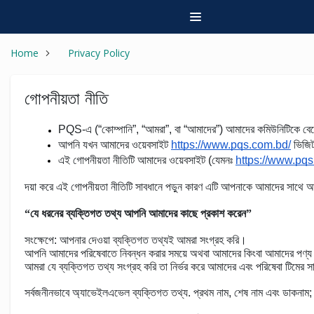
Home
Privacy Policy
গোপনীয়তা
নীতি
PQS-
এ
 (“
কোম্পানি
”, “
আমরা
”, 
বা
 “
আমাদের
”) 
আমাদের
কমিউনিটিকে
বে
আপনি
যখন
আমাদের
ওয়েবসাইট
https://www.pqs.com.bd/
ভিজি
এই
গোপনীয়তা
নীতিটি
আমাদের
ওয়েবসাইট
 (
যেমনঃ
https://www.pqs
দয়া
করে
এই
গোপনীয়তা
নীতিটি
সাবধানে
পড়ুন
কারণ
এটি
আপনাকে
আমাদের
সাথে
আ
“যে
ধরনের
ব্যক্তিগত
তথ্য
আপনি
আমাদের
কাছে
প্রকাশ
করেন”
সংক্ষেপে
:
আপনার
দেওয়া
ব্যক্তিগত
তথ্যই
আমরা
সংগ্রহ
করি।
আপনি
আমাদের
পরিষেবাতে
নিবন্ধন
করার
সময়ে
অথবা
আমাদের
কিংবা
আমাদের
পণ্য
আমরা
যে
ব্যক্তিগত
তথ্য
সংগ্রহ
করি
তা
নির্ভর
করে
আমাদের
এবং
পরিষেবা
টিমের
স
সর্বজনীনভাবে
অ্যাভেইলএভেল
ব্যক্তিগত
তথ্য
.
প্রথম
নাম
,
শেষ
নাম
এবং
ডাকনাম