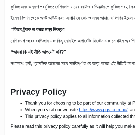
কুকিজ এবং অনুরূপ প্রযুক্তি: বেশিরভাগ ওয়েব ব্রাউজার ডিফল্টরূপে কুকিজ গ্রহণ
ইমেল বিপণন থেকে অপ্ট আউট করা: আপনি যে কোনও সময় আমাদের বিপণন ইমেল তালিক
"ফিচার ট্র্যাক না করার জন্য নিয়ন্ত্রণ"
বেশিরভাগ ওয়েব ব্রাউজার এবং কিছু মোবাইল অপারেটিং সিস্টেম এবং মোবাইল অ্যাপ্
“আমরা
কি
এই
নীতি
আপডেট
করি
?”
সংক্ষেপে
:
হ্যাঁ
,
প্রাসঙ্গিক
আইনের
সাথে
সঙ্গতিপূর্ণ
রাখার
জন্য
আমরা
এই
নীতিটি
আপড
Privacy Policy
Thank you for choosing to be part of our community at PQ
When you visit our website 
https://www.pqs.com.bd/
  a
This privacy policy applies to all information collected t
Please read this privacy policy carefully as it will help you ma