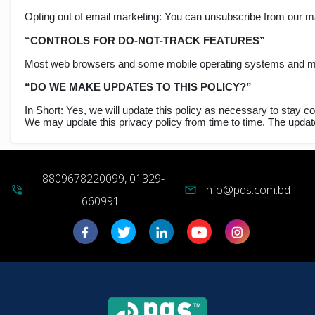
Opting out of email marketing: You can unsubscribe from our mark
“CONTROLS FOR DO-NOT-TRACK FEATURES”
Most web browsers and some mobile operating systems and mobile 
“DO WE MAKE UPDATES TO THIS POLICY?”
In Short: Yes, we will update this policy as necessary to stay co
We may update this privacy policy from time to time. The updated
+8809678220099, 01329-
info@pqs.com.bd
phone_in_talk
mail
660991